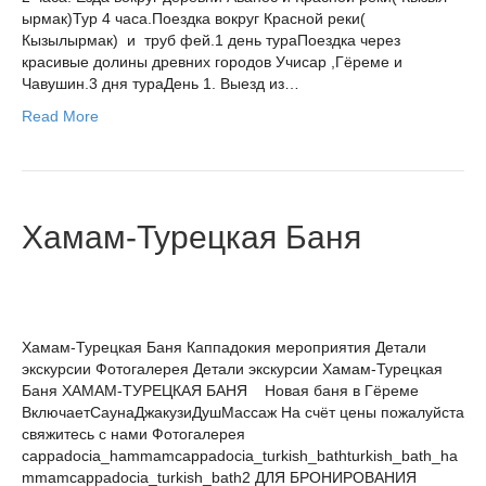
ырмак)Тур 4 часа.Поездка вокруг Красной реки(
Кызылырмак) и труб фей.1 день тураПоездка через
красивые долины древних городов Учисар ,Гёреме и
Чавушин.3 дня тураДень 1. Выезд из…
Read More
Хамам-Турецкая Баня
Хамам-Турецкая Баня Каппадокия мероприятия Детали
экскурсии Фотогалерея Детали экскурсии Хамам-Турецкая
Баня ХАМАМ-ТУРЕЦКАЯ БАНЯ Новая баня в Гёреме
ВключаетСаунаДжакузиДушМассаж На счёт цены пожалуйста
свяжитесь с нами Фотогалерея
cappadocia_hammamcappadocia_turkish_bathturkish_bath_ha
mmamcappadocia_turkish_bath2 ДЛЯ БРОНИРОВАНИЯ