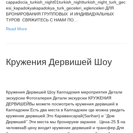
cappadocia_turkish_night01turkish_nightturkish_night_turk_gec
esi_kapadokyakapadokya_turk_geceleri_eglenceleri ДЛЯ
БРОНИРОВАНИЯ ГРУППОВЫХ И ИНДИВИДУАЛЬНЫХ
ТУРОВ СВЯЖИТЕCЬ С НАМИ ПО…
Read More
Кружения Дервишей Шоу
Кружения Дервишей Шоу Каппадокия мероприятия Детали
экскурсии Фотогалерея Детали экскурсии КРУЖЕНИЯ
ДЕРВИШЕЙВы можете посмотреть кружения дервишей в
Каппадокии.Есть два места в Каппадокии где можна увидеть
кружение дервишей.Это Каравансарай(Sarihan) и ‘’Дом
Дервишей’’.Эти места мы бронируем заранее . Цена-25 $ на
человекаВ цену входит кружение дервишей и трансфер.Для