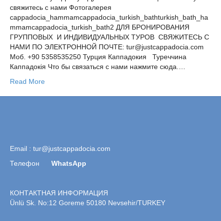
свяжитесь с нами Фотогалерея
cappadocia_hammamcappadocia_turkish_bathturkish_bath_ha
mmamcappadocia_turkish_bath2 ДЛЯ БРОНИРОВАНИЯ
ГРУППОВЫХ И ИНДИВИДУАЛЬНЫХ ТУРОВ СВЯЖИТЕCЬ С
НАМИ ПО ЭЛЕКТРОННОЙ ПОЧТЕ: tur@justcappadocia.com
Moб. +90 5358535250 Турция Каппадокия Туреччина
Каппадокiя Что бы связаться с нами нажмите сюда.…
Read More
Email :
tur@justcappadocia.com
Телефон
WhatsApp
КОНТАКТНАЯ ИНФОРМАЦИЯ
Ünlü Sk. No:12 Goreme 50180 Nevsehir/TURKEY