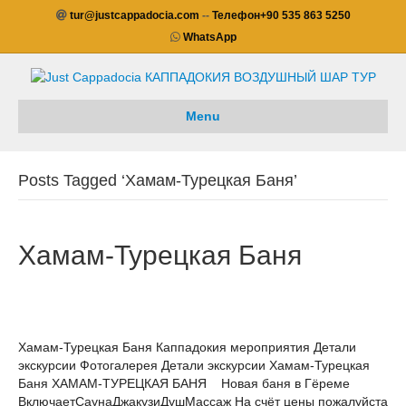
tur@justcappadocia.com
--
Телефон
+90 535 863 5250
WhatsApp
Menu
Posts Tagged ‘Хамам-Турецкая Баня’
Хамам-Турецкая Баня
Хамам-Турецкая Баня Каппадокия мероприятия Детали
экскурсии Фотогалерея Детали экскурсии Хамам-Турецкая
Баня ХАМАМ-ТУРЕЦКАЯ БАНЯ Новая баня в Гёреме
ВключаетСаунаДжакузиДушМассаж На счёт цены пожалуйста